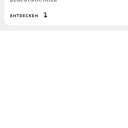
entdecken
Home
Mountainwines
Blauburgunder