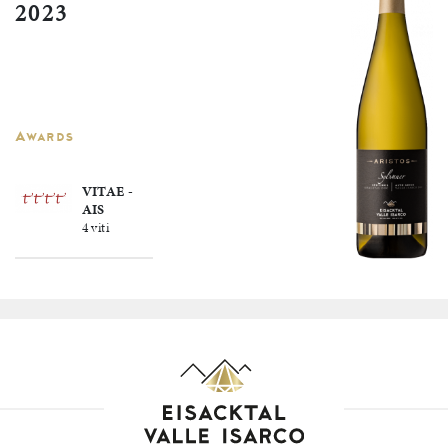
2023
Awards
VITAE -
AIS
4 viti